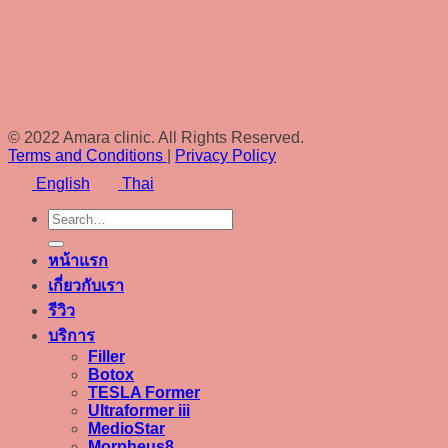
© 2022 Amara clinic. All Rights Reserved.
Terms and Conditions
|
Privacy Policy
English
Thai
หน้าแรก
เกี่ยวกับเรา
รีวิว
บริการ
Filler
Botox
TESLA Former
Ultraformer iii
MedioStar
Morpheus8