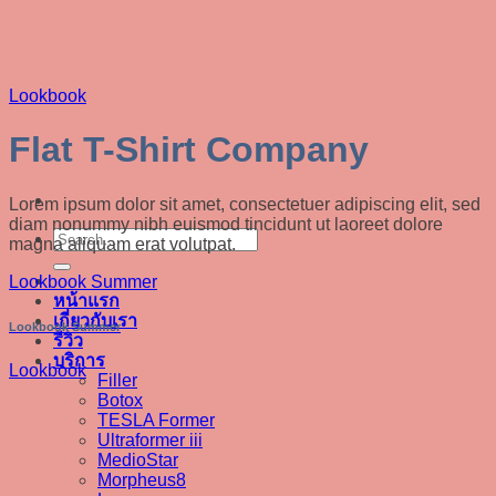
Skip
to
content
Lookbook
Flat T-Shirt Company
Lorem ipsum dolor sit amet, consectetuer adipiscing elit, sed
diam nonummy nibh euismod tincidunt ut laoreet dolore
magna aliquam erat volutpat.
Lookbook Summer
หน้าแรก
เกี่ยวกับเรา
Lookbook Summer
รีวิว
บริการ
Lookbook
Filler
Botox
TESLA Former
Ultraformer iii
MedioStar
Morpheus8