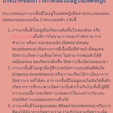
ประเภทของภาวะกลั้นฉี่ไม่อยู่ในเพศหญิง
ประเภทของภาวะกลั้นฉี่ไม่อยู่ในเพศหญิงมีหลายประเภทเลยค่ะ
แต่หมอขอยกแบ่งเป็น 3 ประเภทหลัก ๆ ดังนี้
ภาวะกลั้นฉี่ไม่อยู่เมื่อเกิดแรงดันขึ้นในช่องท้อง หรือ
ปัสสาวะเล็ด
เมื่อมีการไอจาม การออกกำลังกาย การ
หัวเราะ หรือการยกของหนัก (Stress Urinary
Incontinence) เกิดจากการที่เนื้อเยื่อที่ทำหน้าที่พยุงท่อ
ปัสสาวะเกิดความเสื่อมโทรม ไม่สามารถพยุงตัวได้ดี
เหมือนก่อน พอเกิดแรงดันขึ้น ปัสสาวะจึงเล็ดรอดออกมา
ภาวะกลั้นฉี่ไม่อยู่ เมื่อรู้สึกปวดปัสสาวะแบบทันทีทันใด
(Urgency Incontinence) หรือเราจะเรียกได้ว่าเป็นอาการ
ปัสสาวะราดก็ได้ค่ะ อาการกลั้นฉี่ไม่อยู่แบบไม่ทันได้ตั้งตัว
เกิดจากการที่กระเพาะปัสสาวะบีบตัวเร็วเกินไป ทั้งนี้ ผู้ที่มี
ภาวะแบบนี้อาจจะปัสสาวะบ่อยมากในระหว่างวัน และ
ปวดปัสสาวะบ่อยตอนกลางคืนได้
ภาวะกลั้นฉี่ไม่อยู่แบบผสม (Mixed Incontinence) หรือการ
ที่คนไข้มีอาการปัสสาวะราด ร่วมกับไอจามปัสสาวะเล็ด