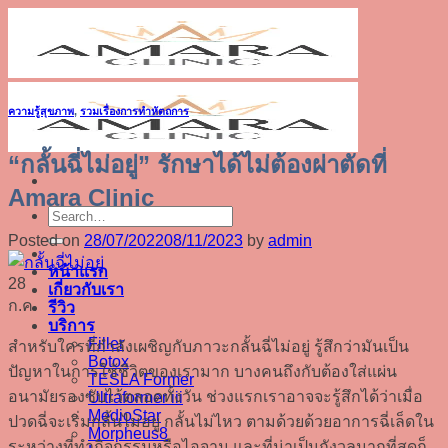
Skip
to
content
ความรู้สุขภาพ
,
รวมเรื่องการทำหัตถการ
“กลั้นฉี่ไม่อยู่” รักษาได้ไม่ต้องผ่าตัดที่
Amara Clinic
Posted on
28/07/2022
08/11/2023
by
admin
หน้าแรก
28
เกี่ยวกับเรา
ก.ค.
รีวิว
บริการ
Filler
สำหรับใครที่กำลังเผชิญกับภาวะกลั้นฉี่ไม่อยู่ รู้สึกว่ามันเป็น
Botox
ปัญหาในการใช้ชีวิตของเรามาก บางคนถึงกับต้องใส่แผ่น
TESLA Former
อนามัยรองซับไว้ตลอดทั้งวัน ช่วงแรกเราอาจจะรู้สึกได้ว่าเมื่อ
Ultraformer iii
MedioStar
ปวดฉี่จะเริ่มกลั้นไม่อยู่ กลั้นไม่ไหว ตามด้วยด้วยอาการฉี่เล็ดใน
Morpheus8
ระหว่างที่ทำกิจกรรมหรือไอจาม และที่น่าเป็นกังวลมากที่สุดก็