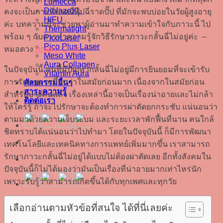
Lumecca
DiolazeXL
คงจะเป็นการที่ปวดฉี่ปุ๊ปฉี่ราดปั๊ป ที่มักจะพบบ่อยในวัยผู้สูงอายุ
HIFU
ค่ะ บทความนี้จะช่วยพาผู้อ่านมาทำความเข้าใจกับภาวะนี้ ไป
Thermatight
พร้อม ๆ กับการทำความรู้จักวิธีรักษาภาวะกลั้นฉี่ไม่อยู่ค่ะ –
PicoLaser
Pico Plus Laser
หมอตวง
Amara Clinic
Meso White
Aura Collagen
ในปัจจุบันนี้ คนที่มีปัญหากลั้นฉี่ไม่อยู่มีการยินยอมที่จะเข้ารับ
Vitamin Aura
การรักษามากขึ้นกว่าในสมัยก่อนมาก เนื่องจากในสมัยก่อน
ศัลยกรรมอื่นๆ
สาระความรู้
สำหรับบางคนแล้ว เรื่องเหล่านี้อาจเป็นเรื่องน่าอายและไม่กล้า
ติดต่อเรา
ให้ใครรู้ ถ้าจะไปรักษาจะต้องทำการผ่าตัดยกกระชับ แน่นอนว่า
ตามมาด้วยความเจ็บระบม และระยะเวลาพักฟื้นที่นาน คนใกล้
ชิดทราบได้แน่นอนว่าไปทำมา โดยในปัจจุบันนี้ ก็มีการพัฒนา
เทคโนโลยีและเทคนิคทางการแพทย์เพิ่มมากขึ้น เราสามารถ
รักษาภาวะกลั้นฉี่ไม่อยู่ได้แบบไม่ต้องผ่าตัดเลย อีกทั้งสังคมใน
ปัจจุบันนี้ก็ไม่ได้มองว่ามันเป็นเรื่องที่น่าอายมากเท่าไหร่นัก
เพราะรับรู้ว่าสามารถเกิดขึ้นได้กับทุกเพศและทุกวัย
เลือกอ่านตามหัวข้อที่สนใจ ได้ที่นี่เลยค่ะ