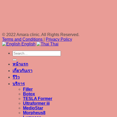
© 2022 Amara clinic. All Rights Reserved.
Terms and Conditions
|
Privacy Policy
English
Thai
หน้าแรก
เกี่ยวกับเรา
รีวิว
บริการ
Filler
Botox
TESLA Former
Ultraformer iii
MedioStar
Morpheus8