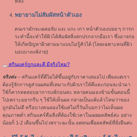
หลัง
พยายามไม่สัมผัสหน้าตัวเอง
คนเรามักจะเผลอจับ แงะ แกะ เกา หน้าตัวเองบ่อย ๆ การก
ระทำนี้จะทำให้ผิวได้สัมผัสสิ่งสกปรกจากมือเรา ซึ่งอาจก่อ
ให้เกิดปัญหาผิวตามมาแบบไม่รู้ตัวได้ (โดยเฉพาะคนที่ผิว
บอบบางแพ้ง่าย)
สกินแคร์ถูกและดี มีจริงไหม?
จริงค่ะ
– สกินแคร์ที่ดีไม่ได้ขึ้นอยู่กับราคาเสมอไป เพียงแต่เรา
ต้องรู้จักการดูส่วนผสมที่เหมาะกับผิวเราให้ดีและก่อนจะนำมา
ใช้ก็ควรทดสอบอาการแพ้ก่อนค่ะ หลายคนมองข้ามขั้นตอนนี้
ไปเพราะอยากรีบ ๆ ใช้ให้เห็นผล กลายเป็นแพ้แล้วโทษว่าของ
ถูกมันไม่ดี หรือบางคนลองใช้แค่ไม่กี่วันก็บอกว่าไม่เห็นผล
คุณภาพต่ำ สกินแคร์คือสิ่งที่ต้องใช้เวลาในเผยผลลัพธ์ค่ะ อย่าง
น้อยก็ 1-2 เดือนขึ้นไป เพราะฉะนั้น อดทนเพื่อผลลัพธ์ที่ยั่งยืนค่ะ