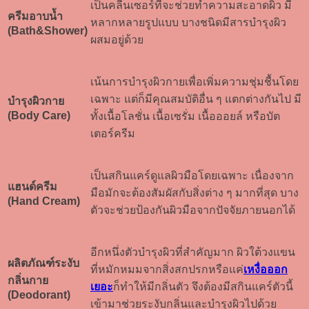
เป็นคลีนเซอร์ที่จะช่วยทำความสะอาดผิว มี
ครีมอาบน้ำ
หลากหลายรูปแบบ บางชนิดมีสารบำรุงผิว
(Bath&Shower)
ผสมอยู่ด้วย
เน้นการบำรุงผิวกายเพื่อเพิ่มความชุ่มชื้นโดย
เฉพาะ แต่ก็มีคุณสมบัติอื่น ๆ แตกต่างกันไป มี
บำรุงผิวกาย
(Body Care)
ทั้งเนื้อโลชั่น เนื้อเซรั่ม เนื้อออยล์ หรือบัต
เตอร์ครีม
เป็นสกินแคร์ดูแลผิวมือโดยเฉพาะ เนื่องจาก
แฮนด์ครีม
มือมักจะต้องสัมผัสกับสิ่งต่าง ๆ มากที่สุด บาง
(Hand Cream)
ตัวจะช่วยป้องกันผิวมือจากปัจจัยภายนอกได้
อีกหนึ่งตัวบำรุงผิวที่สำคัญมาก ผิวใต้วงแขน
ผลิตภัณฑ์ระงับ
ที่หมักหมมจากสิ่งสกปรกหรือแค่
เหงื่อออก
กลิ่นกาย
เยอะ
ก็ทำให้มีกลิ่นตัว จึงต้องมีสกินแคร์ตัวนี้
(Deodorant)
เข้ามาช่วยระงับกลิ่นและบำรุงผิวไปด้วย