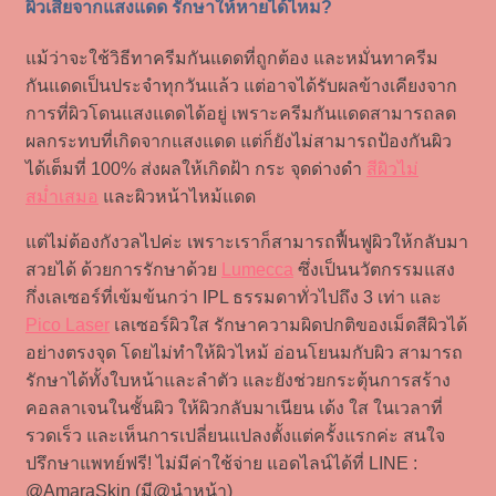
ผิวเสียจากแสงแดด รักษาให้หายได้ไหม?
แม้ว่าจะใช้วิธีทาครีมกันแดดที่ถูกต้อง และหมั่นทาครีม
กันแดดเป็นประจำทุกวันแล้ว แต่อาจได้รับผลข้างเคียงจาก
การที่ผิวโดนแสงแดดได้อยู่ เพราะครีมกันแดดสามารถลด
ผลกระทบที่เกิดจากแสงแดด แต่ก็ยังไม่สามารถป้องกันผิว
ได้เต็มที่ 100% ส่งผลให้เกิดฝ้า กระ จุดด่างดำ
สีผิวไม่
สม่ำเสมอ
และผิวหน้าไหม้แดด
แต่ไม่ต้องกังวลไปค่ะ เพราะเราก็สามารถฟื้นฟูผิวให้กลับมา
สวยได้ ด้วยการรักษาด้วย
Lumecca
ซึ่งเป็นนวัตกรรมแสง
กึ่งเลเซอร์ที่เข้มข้นกว่า IPL ธรรมดาทั่วไปถึง 3 เท่า และ
Pico Laser
เลเซอร์ผิวใส รักษาความผิดปกติของเม็ดสีผิวได้
อย่างตรงจุด โดยไม่ทำให้ผิวไหม้ อ่อนโยนมกับผิว สามารถ
รักษาได้ทั้งใบหน้าและลำตัว และยังช่วยกระตุ้นการสร้าง
คอลลาเจนในชั้นผิว ให้ผิวกลับมาเนียน เด้ง ใส ในเวลาที่
รวดเร็ว และเห็นการเปลี่ยนแปลงตั้งแต่ครั้งแรกค่ะ สนใจ
ปรึกษาแพทย์ฟรี! ไม่มีค่าใช้จ่าย แอดไลน์ได้ที่ LINE :
@AmaraSkin (มี@นำหน้า)