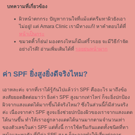
บทความที่เกี่ยวข้อง
ผิวหน้าตกกระ ปัญหากวนใจที่แม้แต่ครีมทาผิวยังเอา
ไม่อยู่! แต่ Amara Clinic เรามีทางแก้! หาคำตอบได้ที่
หน้าเป็นกระ
ขมวดคิ้วก็ย่น! มองตรงไหนก็มีแต่ริ้วรอย จะมีวิธีกำจัด
อย่างไรดี! อ่านเพิ่มเติมได้ที่
รอยย่นหน้าผาก
ค่า SPF ยิ่งสูงยิ่งดีจริงไหม?
เอาหละค่ะ จากที่เราได้รู้กันไปแล้วว่า SPF คืออะไร มาถึงข้อ
สงสัยยอดฮิตต่อมาว่า ยิ่งค่า SPF สูงมากเท่าไหร่ ก็จะยิ่งปกป้อง
ผิวจากแสงแดดได้มากขึ้นได้จริงไหม? ซึ่งในส่วนนี้ก็มีส่วนจริง
ค่ะ เนื่องจากค่า SPF สูงจะยิ่งช่วยปกป้องผิวของเราจากแสงแดด
ได้นานขึ้น ทำให้เราอยู่กลางแดดได้นานมากตามจำนวนเท่า
ของตัวเลขในค่า SPF แต่ทั้งนี้ การใช้ครีมกันแดดทั้งชนิดที่ทา
หน้าและทาตัว ที่มีค่า SPF สูง ๆ ก็จะอาจทำให้เสี่ยงต่อการ