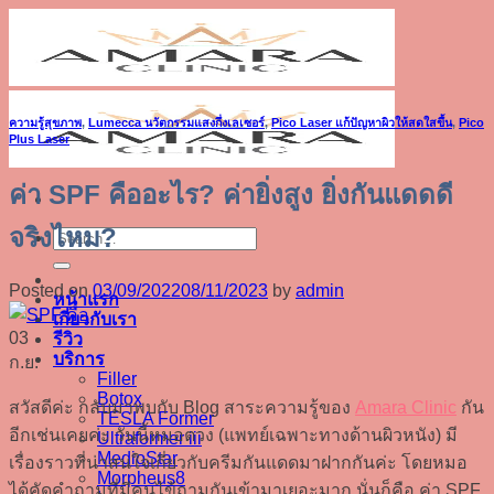
Skip
to
content
ความรู้สุขภาพ
,
Lumecca นวัตกรรมแสงกึ่งเลเซอร์
,
Pico Laser แก้ปัญหาผิวให้สดใสขึ้น
,
Pico
Plus Laser
ค่า SPF คืออะไร? ค่ายิ่งสูง ยิ่งกันแดดดี
จริงไหม?
Posted on
03/09/2022
08/11/2023
by
admin
หน้าแรก
เกี่ยวกับเรา
03
รีวิว
บริการ
ก.ย.
Filler
Botox
สวัสดีค่ะ กลับมาพบกับ Blog สาระความรู้ของ
Amara Clinic
กัน
TESLA Former
อีกเช่นเคยค่ะ วันนี้หมอตวง (แพทย์เฉพาะทางด้านผิวหนัง) มี
Ultraformer iii
MedioStar
เรื่องราวที่น่าสนใจเกี่ยวกับครีมกันแดดมาฝากกันค่ะ โดยหมอ
Morpheus8
ได้คัดคำถามที่มีคนไข้ถามกันเข้ามาเยอะมาก นั่นก็คือ ค่า SPF