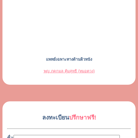
แพทย์เฉพาะทางด้านผิวหนัง
พญ.ภคกมล ตุ้มสุทธิ (หมอตวง)
ลงทะเบียน
ปรึกษาฟรี!
ชื่อ