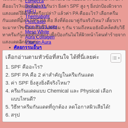
Lumecca
คืออะไร? และที่เค้าว่ากันว่า ยิ่งค่า SPF สูง ๆ ยิ่งปกป้องผิวจาก
DiolazeXL
HIFU
แสงแดดได้ดี จริงหรือเปล่า? แล้วค่า PA คืออะไร? เลือกครีม
Thermatight
กันแดดที่มีค่า SPF PA คือ สิ่งที่ต้องมาคู่กันจริงไหม? เดี๋ยวเรา
PicoLaser
Pico Plus Laser
จะมาหาไขข้อสงสัยนี้ไปพร้อม ๆ กัน รวมถึงหมอยังมีเคล็ดลับวิธี
Meso White
ทาครีมกันแดดที่ถูกต้อง เพื่อป้องกันไม่ให้ผิวหน้าโดนทำร้ายจาก
Aura Collagen
แสงแดดอีกด้วยค่ะ
Vitamin Aura
ศัลยกรรมอื่นๆ
สาระความรู้
เลือกอ่านตามหัวข้อที่สนใจ ได้ที่นี่เลยค่ะ
ติดต่อเรา
SPF คืออะไร?
SPF PA คือ 2 ค่าสำคัญในครีมกันแดด
ค่า SPF ยิ่งสูงยิ่งดีจริงไหม?
ครีมกันแดดแบบ Chemical และ Physical เลือก
แบบไหนดี?
วิธีทาครีมกันแดดที่ถูกต้อง ลดโอกาสผิวเสียได้!
สรุป