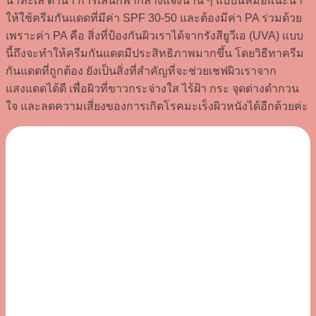
น้ำทะเล ดำน้ำ การเล่นกีฬากลางแจ้งนาน ๆ แบบนี้หมอแนะนำ
ให้ใช้ครีมกันแดดที่มีค่า SPF 30-50 และต้องมีค่า PA ร่วมด้วย
เพราะค่า PA คือ สิ่งที่ป้องกันผิวเราได้จากรังสียูวีเอ (UVA) แบบ
นี้ถึงจะทำให้ครีมกันแดดมีประสิทธิภาพมากขึ้น โดยวิธีทาครีม
กันแดดที่ถูกต้อง ยังเป็นสิ่งที่สำคัญที่จะช่วยเชฟผิวเราจาก
แสงแดดได้ดี เพื่อผิวที่ขาวกระจ่างใส ไร้ฝ้า กระ จุดด่างดำกวน
ใจ และลดความเสี่ยงของการเกิดโรคมะเร็งผิวหนังได้อีกด้วยค่ะ